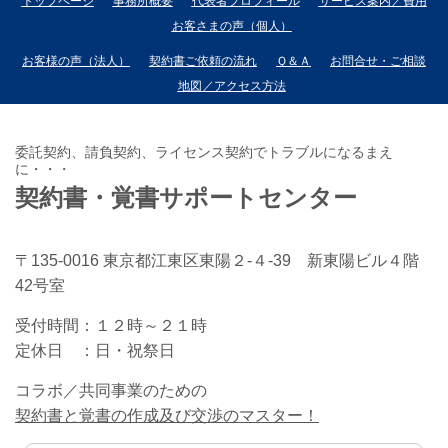
トップページ
事務所概要
代表者プロフィール
サービス案内／費用
お客さまの声（個人）
お客様の声（法人）
契約書ご依頼の流れ
Ｑ＆Ａ
お問合せ・ご相談
地図／アクセス方法
委託契約、請負契約、ライセンス契約でトラブルになるまえ
に・・・
契約書・覚書サポートセンター
〒135-0016 東京都江東区東陽２-４-39 新東陽ビル４階
42号室
受付時間：
１２時～２１時
定休日 ：
日・祝祭日
コラボ／共同事業のための
契約書と覚書の作成及び交渉のマスター！