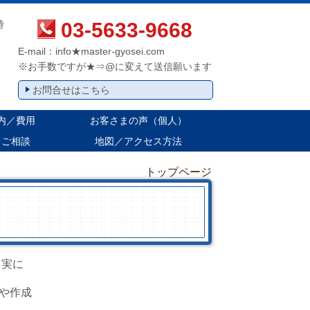
03-5633-9668
時
E-mail：info★master-gyosei.com
※お手数ですが★⇒@に変えて送信願います
お問合せはこちら
内／費用
お客さまの声（個人）
・ご相談
地図／アクセス方法
トップページ
 実に
や作成