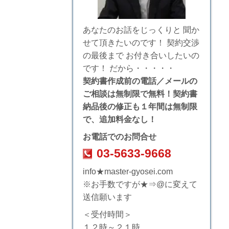
あなたのお話をじっくりと 聞か
せて頂きたいのです！ 契約交渉
の最後まで お付き合いしたいの
です！ だから・・・・・
契約書作成前の電話／メールの
ご相談は無制限で無料！
契約書
納品後の
修正も
１年間は無制限
で、
追加料金なし！
お電話でのお問合せ
03-5633-9668
info
★
master-gyosei.com
※お手数ですが
★
⇒@に変えて
送信願います
＜受付時間＞
１２時～２１時