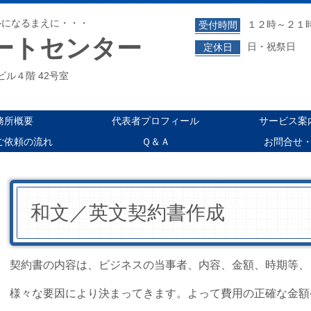
ルになるまえに・・・
１２時～２１
受付時間
ートセンター
日・祝祭日
定休日
陽ビル４階 42号室
務所概要
代表者プロフィール
サービス案
ご依頼の流れ
Ｑ＆Ａ
お問合せ
和文／英文契約書作成
契約書の内容は、ビジネスの当事者、内容、金額、時期等、
様々な要因により決まってきます。よって費用の正確な金額