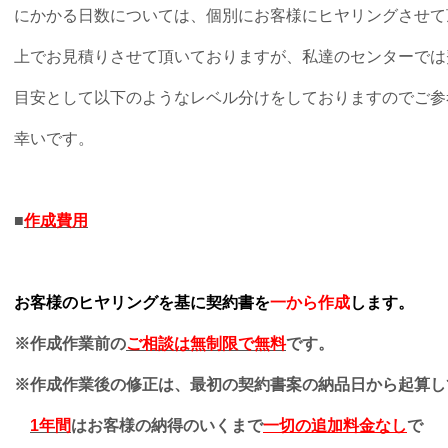
にかかる日数については、個別にお客様にヒヤリングさせて
上でお見積りさせて頂いておりますが、私達のセンターでは
目安として以下のようなレベル分けをしておりますのでご参
幸いです。
■
作成費用
お客様のヒヤリングを基に契約書を
一から作成
します。
※作成作業前の
ご相談は無制限で無料
です。
※作成作業後の修正は、最初の契約書案の納品日から起算し
1年間
はお客様の納得のいくまで
一切の
追加料金なし
で