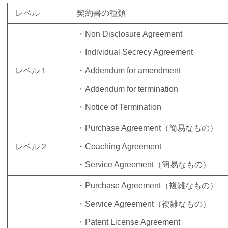
レベル
契約書の種類
・Non Disclosure Agreement
・Individual Secrecy Agreement
レベル１
・Addendum for amendment
・Addendum for termination
・Notice of Termination
・Purchase Agreement（簡易なもの）
レベル２
・Coaching Agreement
・Service Agreement（簡易なもの）
・Purchase Agreement（複雑なもの）
・Service Agreement（複雑なもの）
・Patent License Agreement